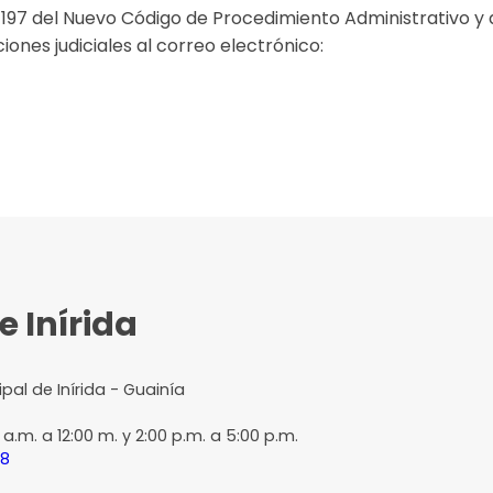
 197 del Nuevo Código de Procedimiento Administrativo y 
aciones judiciales al correo electrónico:
e Inírida
ipal de Inírida - Guainía
a.m. a 12:00 m. y 2:00 p.m. a 5:00 p.m.
68